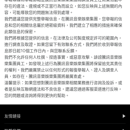
存在的違法、違規或不正當行為而設立，如您反映與上述無關的內
容，可能導致您的問題無法得到處理。
我們建議您提供完整舉報信息，在騰訊音樂娛樂集團，您舉報的信
息和您的相關信息屬於絕密級資料，我們建立了相應的措施來確保
此類信息的保密。
我們將根據您提供的信息，在法律及公司製度規定許可的範圍內，
進行調查及取證。如果您留下有效聯系方式，我們將於收到舉報信
息即日起10個工作日內，與您聯系反饋。
我們不允許任何人杜撰、捏造事實，或惡意攻擊、誹謗騰訊音樂娛
樂集團員工，如發現上述行為騰訊音樂娛樂集團將保留追究其責任
的權利。我們嚴厲禁止以任何形式的報復舉報人、證人及調查人
員，如存在，騰訊音樂娛樂集團將嚴厲查處。
溫馨提示：如果您想對騰訊音樂娛樂相關業務進行咨詢及投訴，或
者是反映互聯網違法和不良信息，建議您通過客服渠道進行反映，
您的問題或咨詢將得到更快的幫助。
友情鏈接