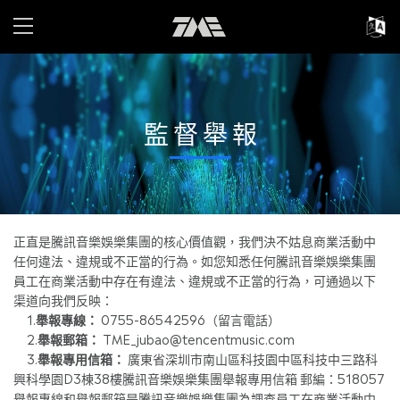
監督舉報
正直是騰訊音樂娛樂集團的核心價值觀，我們決不姑息商業活動中
任何違法、違規或不正當的行為。如您知悉任何騰訊音樂娛樂集團
員工在商業活動中存在有違法、違規或不正當的行為，可通過以下
渠道向我們反映：
1.
舉報專線：
0755-86542596（留言電話）
2.
舉報郵箱：
TME_jubao@tencentmusic.com
3.
舉報專用信箱：
廣東省深圳市南山區科技園中區科技中三路科
興科學園D3棟38樓騰訊音樂娛樂集團舉報專用信箱 郵編：518057
舉報專線和舉報郵箱是騰訊音樂娛樂集團為調查員工在商業活動中